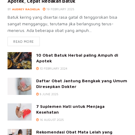
Apotek, Cepat Redakan Batuk
BY
AUDREY RACHELIA
19 FEBRUARY 2025
Batuk kering yang disertai rasa gatal di tenggorokan bisa
sangat mengganggu, terutama jika berlangsung terus-
menerus. Ada beberapa obat yang ampuh...
READ MORE
10 Obat Batuk Herbal paling Ampuh di
Apotek
10 FEBRUARY 2024
Daftar Obat Jantung Bengkak yang Umum
Diresepkan Dokter
8 JUNE 2025
7 Suplemen Hati untuk Menjaga
Kesehatan
16 AUGUST 2025
Rekomendasi Obat Mata Lelah yang