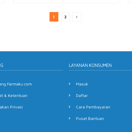
1
2
NG
LAYANAN KONSUMEN
ang Farmaku.com
Masuk
at & Ketentuan
Daftar
akan Privasi
Cara Pembayaran
Pusat Bantuan