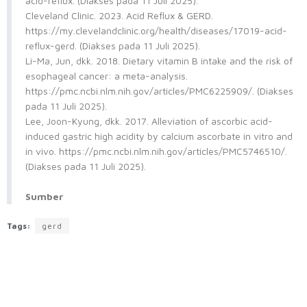
acid-reflux. (Diakses pada 11 Juli 2025).
Cleveland Clinic. 2023. Acid Reflux & GERD.
https://my.clevelandclinic.org/health/diseases/17019-acid-
reflux-gerd. (Diakses pada 11 Juli 2025).
Li-Ma, Jun, dkk. 2018. Dietary vitamin B intake and the risk of
esophageal cancer: a meta-analysis.
https://pmc.ncbi.nlm.nih.gov/articles/PMC6225909/. (Diakses
pada 11 Juli 2025).
Lee, Joon-Kyung, dkk. 2017. Alleviation of ascorbic acid-
induced gastric high acidity by calcium ascorbate in vitro and
in vivo. https://pmc.ncbi.nlm.nih.gov/articles/PMC5746510/.
(Diakses pada 11 Juli 2025).
Sumber
Tags:
gerd