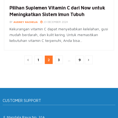
Pilihan Suplemen Vitamin C dari Now untuk
Meningkatkan Sistem Imun Tubuh
BY
AUDREY RACHELIA
23 DECEMBER 2024
Kekurangan vitamin C dapat menyebabkan kelelahan, gusi
mudah berdarah, dan kulit kering. Untuk memastikan
kebutuhan vitamin C terpenuhi, Anda bisa...
1
2
3
…
9
CUSTOMER SUPPORT
Jl. Mandala Raya No. 31A,