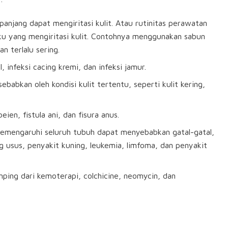
 panjang dapat mengiritasi kulit. Atau rutinitas perawatan
ku yang mengiritasi kulit. Contohnya menggunakan sabun
n terlalu sering.
l, infeksi cacing kremi, dan infeksi jamur.
ebabkan oleh kondisi kulit tertentu, seperti kulit kering,
en, fistula ani, dan fisura anus.
emengaruhi seluruh tubuh dapat menyebabkan gatal-gatal,
 usus, penyakit kuning, leukemia, limfoma, dan penyakit
mping dari kemoterapi, colchicine, neomycin, dan