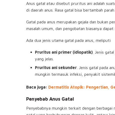
Anus gatal atau disebut pruritus ani adalah sua
di daerah anus. Rasa gatal bisa bertambah parah
Gatal pada anus merupakan gejala dan bukan peny
masalah umum, dan pengobatan biasanya dapat 
Ada dua jenis utama gatal pada anus, meliputi
Pruritus ani primer (idiopatik)
. Jenis gat
yang jelas.
Pruritus ani sekunder
. Jenis gatal pada a
mungkin termasuk infeksi, penyakit sistemik
Baca juga:
Dermatitis Atopik: Pengertian, 
Penyebab Anus Gatal
Penyebabnya mungkin terkait dengan berbagai ma
gatal yang berhubungan dengan kulit, antara lain