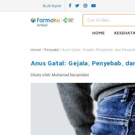
Ikuti Kami
HOME
KESEHAT
Home
/
Penyakit
/
Anus Gatal: Gejala, Penyebab, dan Pengo
Anus Gatal: Gejala, Penyebab, d
Ditulis oleh:
Muhamad Nuramdani